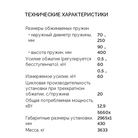
ТЕХНИЧЕСКИЕ ХАРАКТЕРИСТИКИ
Размеры обжимаемых пружин
• наружный диаметр пружины,
70 …
мм
210
90 …
• высота пружин, мм
400
Усилие обжатия (регулируется
0,5 …
бесступенчато), кН
60
0,5 …
Измеряемое усилие, кН
60
Цикловая производительность
установки при трехкратном
обжатии, с/пружина
20
Общая потребляемая мощность,
кВт
12,9
5660х
Габаритные размеры установки,
2965х1
мм
430
Масса, кг
3633