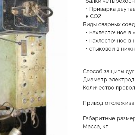
балки четырехосн
• Приварка двута
в СО2
Виды сварных сое
• нахлесточное в 
• нахлесточное в
• стыковой в ниж
Способ защиты дуг
Диаметр электрод
Количество провол
Привод отслежива
Габаритные разме
Масса, кг