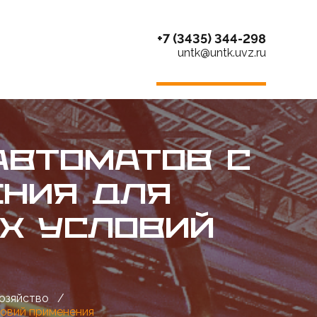
+7 (3435) 344-298
untk@untk.uvz.ru
АВТОМАТОВ С
ЕНИЯ ДЛЯ
Х УСЛОВИЙ
озяйство
/
ловий применения