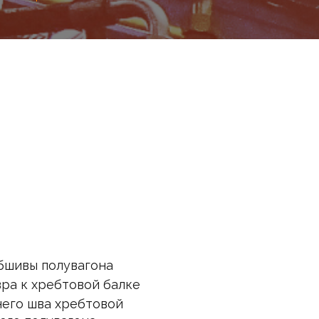
обшивы полувагона
вра к хребтовой балке
него шва хребтовой