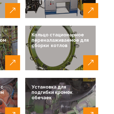
-
Кольцо стационарное
ром
переналаживаемое для
м
сборки котлов
 с
Установка для
ым
подгибки кромок
обечаек