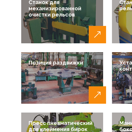
Станок для
Стан
механизированной
рель
очистки рельсов
Позиция раздвижки
Уста
кон
Пресс пневматический
Мани
для клеймения бирок
бок