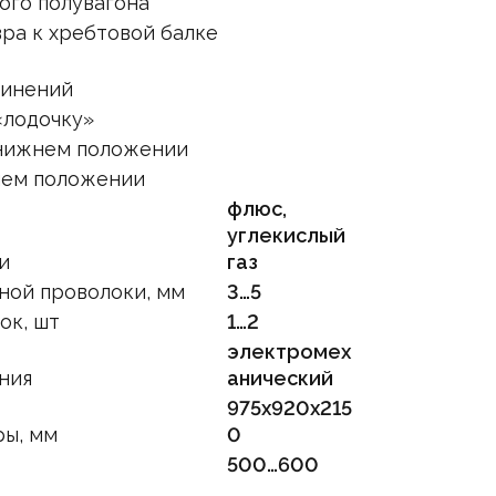
ого полувагона
вра к хребтовой балке
динений
«лодочку»
 нижнем положении
нем положении
флюс,
углекислый
и
газ
ной проволоки, мм
3…5
ок, шт
1…2
электромех
ния
анический
975х920х215
ры, мм
0
500…600