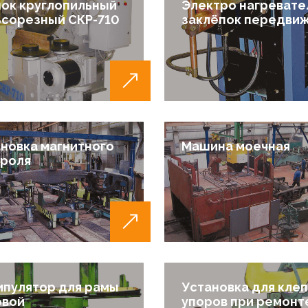
ок круглопильный
Электро нагревате
сорезный СКР-710
заклёпок передви
новка магнитного
Машина моечная
троля
пулятор для рамы
Установка для кле
овой
упоров при ремонт