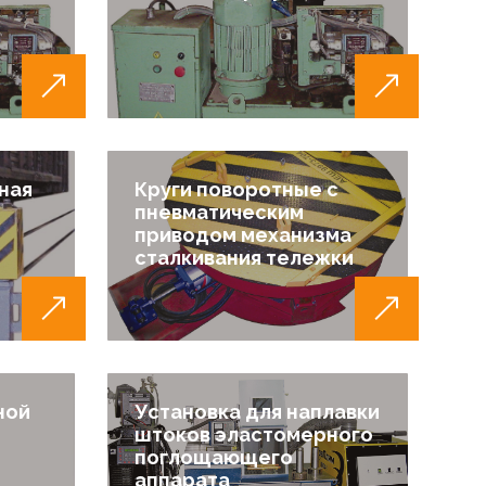
ная
Круги поворотные с
пневматическим
приводом механизма
сталкивания тележки
ной
Установка для наплавки
штоков эластомерного
поглощающего
аппарата