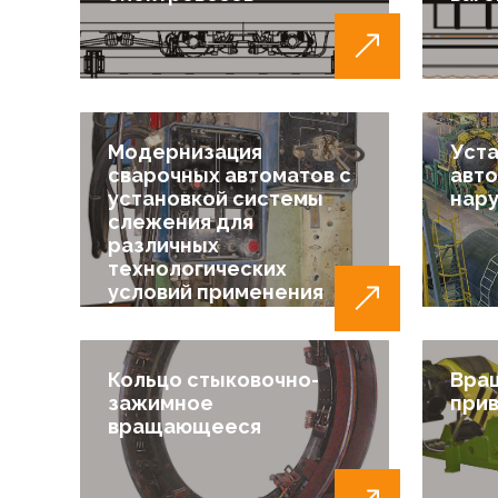
Модернизация
Уста
сварочных автоматов с
авто
установкой системы
нару
слежения для
различных
технологических
условий применения
Кольцо стыковочно-
Вра
зажимное
при
вращающееся