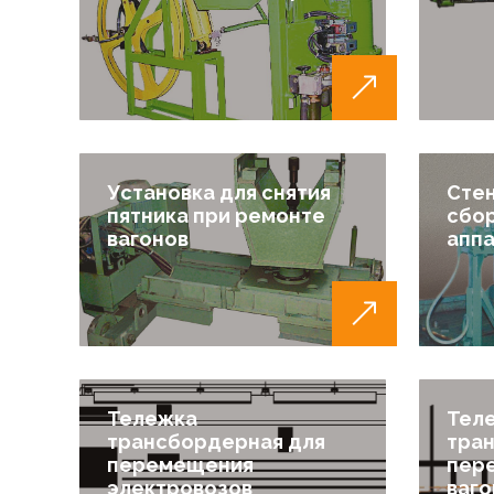
Установка для снятия
Стен
пятника при ремонте
сбо
вагонов
апп
Тележка
Тел
трансбордерная для
тра
перемещения
пер
электровозов
ваго