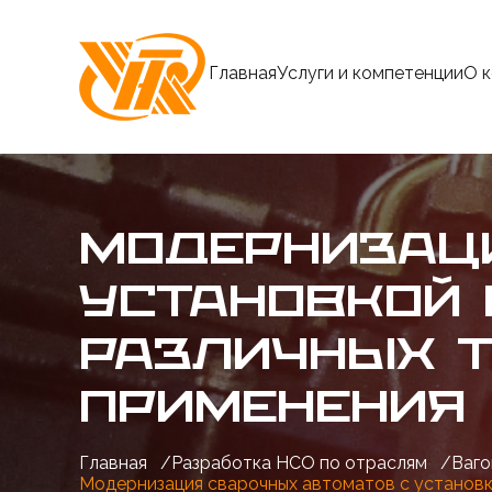
Главная
Услуги и компетенции
О 
МОДЕРНИЗАЦ
УСТАНОВКОЙ
РАЗЛИЧНЫХ Т
ПРИМЕНЕНИЯ
Главная
/
Разработка НСО по отраслям
/
Ваго
Модернизация сварочных автоматов с установк