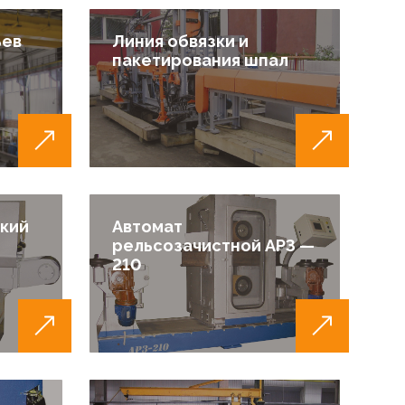
ьев
Линия обвязки и
пакетирования шпал
кий
Автомат
рельсозачистной АРЗ —
210