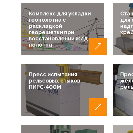
Комплекс для укладки
Стан
геополотна с
для
раскладкой
надп
георешетки при
хреб
восстановлении ж/д
полотна
Пресс испытания
Прес
рельсовых стыков
жел
ПИРС-400М
рель