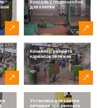
ль
Консоль с гидроскобой
жной
для клепки
Конвейер ремонта
каркасов тележек
пки
Установка для клепки
е
пятников при ремонте