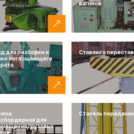
вагонов
д для разборки и
Ставлюга перестав
рки поглощающего
арата
ежка
Стапель передвиж
нсбордерная для
емещения грузовых
нов