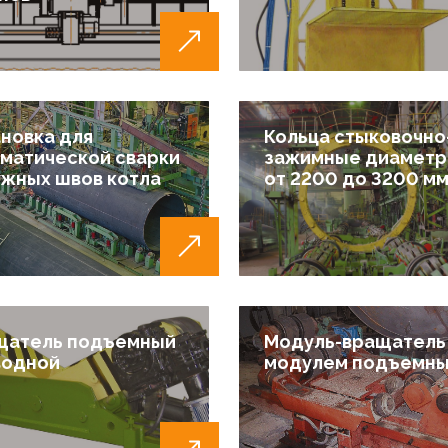
новка для
Кольца стыковочно
матической сварки
зажимные диамет
жных швов котла
от 2200 до 3200 м
щатель подъемный
Модуль-вращатель
водной
модулем подъемн