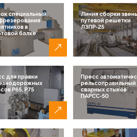
ок специальный
Линия сборки звен
 фрезерования
путевой решетки
ятников в
ЛЗПР-25
товой балке
с для правки
Пресс автоматичес
езнодорожных
рельсоправильный
сов Р65, Р75
сварных стыков
ПАРСС-50