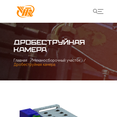
ДРОБЕСТРУЙНАЯ
КАМЕРА
Главная
/
Механосборочный участок
/
Дробеструйная камера